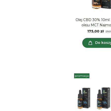
Olej CBD 30% 10ml
oleju MCT 
175,00 zł
250
Do kosz
promocja