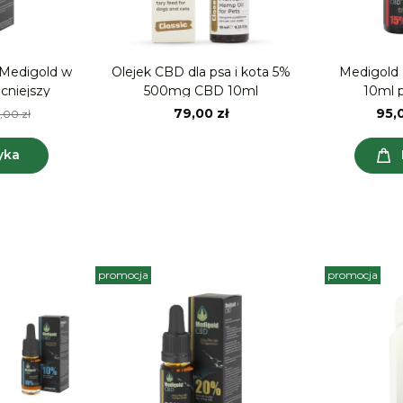
 Medigold w
Olejek CBD dla psa i kota 5%
Medigold 
Najmocniejszy
500mg CBD 10ml
10ml 
79,00 zł
95,0
,00 zł
yka
promocja
promocja