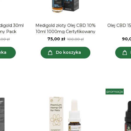
ld 30ml
Medigold złoty Olej CBD 10%
Olej CBD 1
onomy Pack
10ml 1000mg Certyfikowany
75,00 zł
90,0
,00 zł
100,00 zł
yka
Do koszyka
promocja