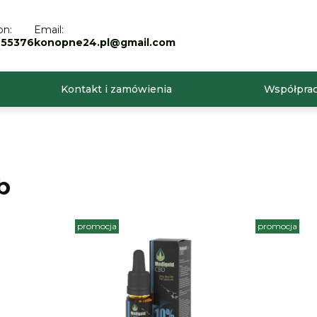
on:
Email:
255376
konopne24.pl@gmail.com
Kontakt i zamówienia
Współprac
b
promocja
promocja