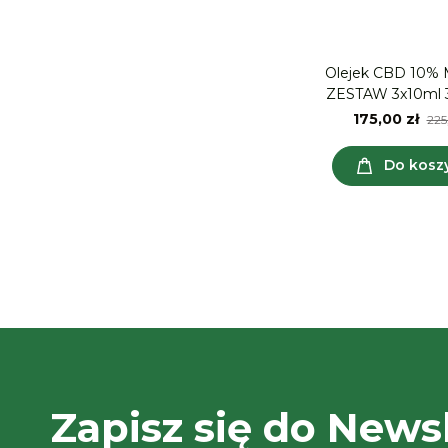
Olejek CBD 10% 
ZESTAW 3x10ml
175,00 zł
225
Do kosz
Zapisz się do Newsl