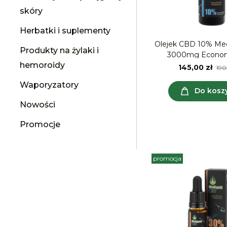
skóry
Herbatki i suplementy
Olejek CBD 10% Medigo
Produkty na żylaki i
3000mg Ec
hemoroidy
145,00 zł
190
Waporyzatory
Do kosz
Nowości
Promocje
promocja