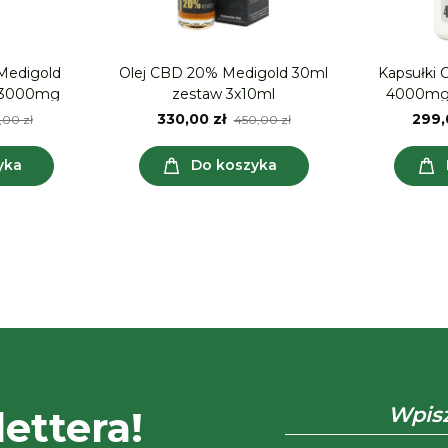
Medigold
Olej CBD 20% Medigold 30ml
Kapsułki
 3000mg
zestaw 3x10ml
4000mg 
330,00 zł
299,
,00 zł
450,00 zł
yka
Do koszyka
ettera!