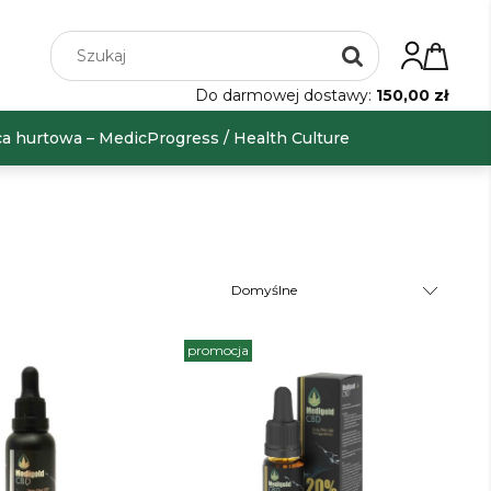
Do darmowej dostawy:
150,00 zł
a hurtowa – MedicProgress / Health Culture
promocja