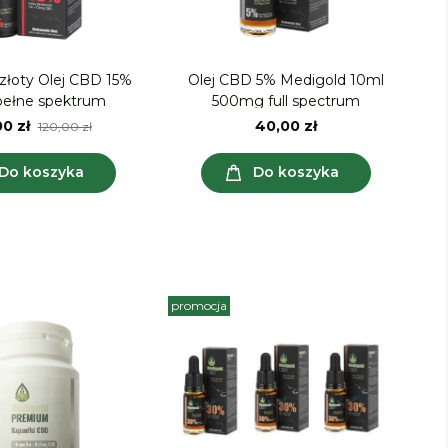
złoty Olej CBD 15%
Olej CBD 5% Medigold 10ml
pełne spektrum
500mg full spectrum
0 zł
40,00 zł
120,00 zł
Do koszyka
Do koszyka
promocja