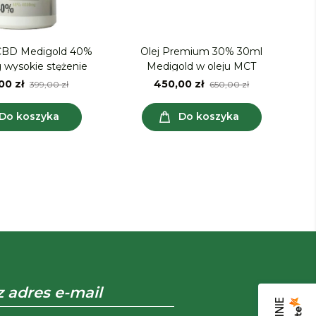
 CBD Medigold 40%
Olej Premium 30% 30ml
wysokie stężenie
Medigold w oleju MCT
00 zł
450,00 zł
399,00 zł
650,00 zł
Do koszyka
Do koszyka