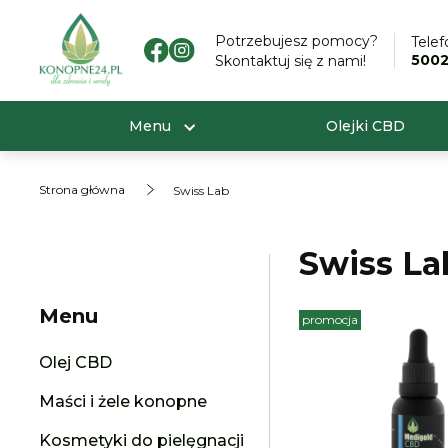
Potrzebujesz pomocy?
Telef
500
Skontaktuj się z nami!
Menu
Olejki CBD
Strona główna
Swiss Lab
Swiss La
Menu
promocja
Olej CBD
Maści i żele konopne
Kosmetyki do pielęgnacji