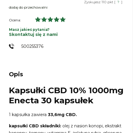
Zyskujesz
110
pkt [
?
]
dodaj do przechowalni
Ocena:
Masz jakieś pytania?
Skontaktuj się z nami
500255376
Opis
Kapsułki CBD 10% 1000mg
Enecta 30 kapsułek
1 kapsułka zawiera
33,6mg CBD.
kapsułki CBD składniki:
olej z nasion konopi, ekstrakt
konopny, terpeny, witamina E, żelatyna rybia, gliceryna,