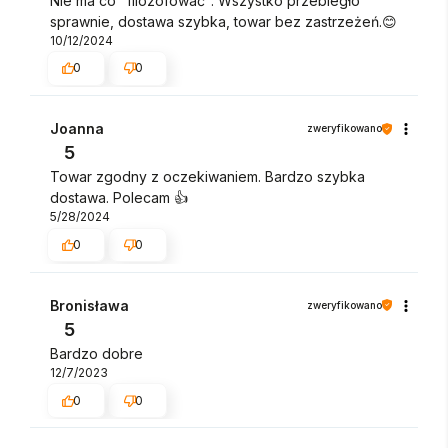
Nie ma co "filozofować". Wszystko przebiegło
sprawnie, dostawa szybka, towar bez zastrzeżeń.😊
10/12/2024
0
0
Joanna
zweryfikowano
5
Towar zgodny z oczekiwaniem. Bardzo szybka
dostawa. Polecam 👍️
5/28/2024
0
0
Bronisława
zweryfikowano
5
Bardzo dobre
12/7/2023
0
0