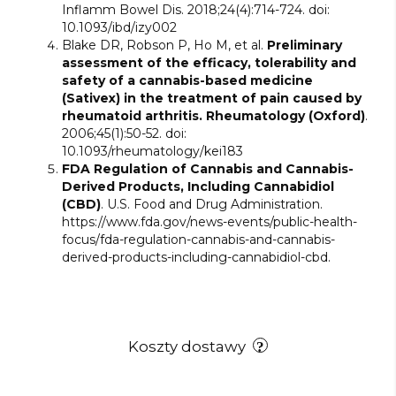
Inflamm Bowel Dis. 2018;24(4):714-724. doi:
10.1093/ibd/izy002
Blake DR, Robson P, Ho M, et al.
Preliminary
assessment of the efficacy, tolerability and
safety of a cannabis-based medicine
(Sativex) in the treatment of pain caused by
rheumatoid arthritis. Rheumatology (Oxford)
.
2006;45(1):50-52. doi:
10.1093/rheumatology/kei183
FDA Regulation of Cannabis and Cannabis-
Derived Products, Including Cannabidiol
(CBD)
. U.S. Food and Drug Administration.
https://www.fda.gov/news-events/public-health-
focus/fda-regulation-cannabis-and-cannabis-
derived-products-including-cannabidiol-cbd.
Koszty dostawy