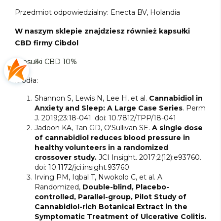
Przedmiot odpowiedzialny: Enecta BV, Holandia
W naszym sklepie znajdziesz również kapsułki
CBD firmy Cibdol
kapsułki CBD 10%
Źródła:
Shannon S, Lewis N, Lee H, et al.
Cannabidiol in
Anxiety and Sleep: A Large Case Series
. Perm
J. 2019;23:18-041. doi: 10.7812/TPP/18-041
Jadoon KA, Tan GD, O'Sullivan SE.
A single dose
of cannabidiol reduces blood pressure in
healthy volunteers in a randomized
crossover study.
JCI Insight. 2017;2(12):e93760.
doi: 10.1172/jci.insight.93760
Irving PM, Iqbal T, Nwokolo C, et al. A
Randomized,
Double-blind, Placebo-
controlled, Parallel-group, Pilot Study of
Cannabidiol-rich Botanical Extract in the
Symptomatic Treatment of Ulcerative Colitis.