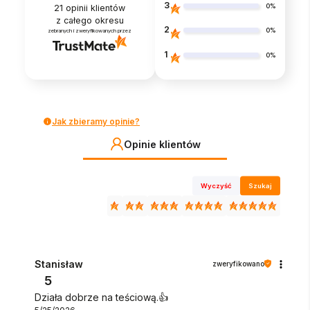
3
0%
21
opinii klientów
z całego okresu
2
0%
zebranych i zweryfikowanych przez
1
0%
Jak zbieramy opinie?
Opinie klientów
Wyczyść
Szukaj
Stanisław
zweryfikowano
5
Działa dobrze na teściową.👍️