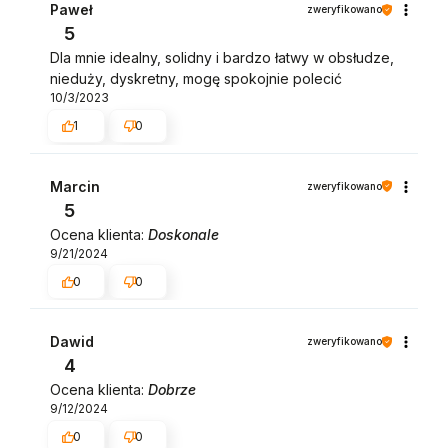
Paweł
zweryfikowano
5
Dla mnie idealny, solidny i bardzo łatwy w obsłudze,
nieduży, dyskretny, mogę spokojnie polecić
10/3/2023
1
0
Marcin
zweryfikowano
5
Ocena klienta:
Doskonale
9/21/2024
0
0
Dawid
zweryfikowano
4
Ocena klienta:
Dobrze
9/12/2024
0
0