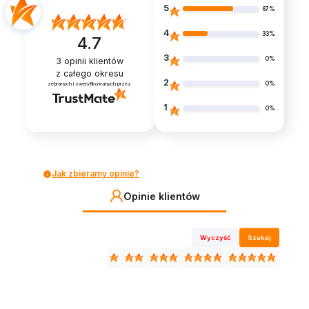
5
67%
4
33%
4.7
3
0%
3
opinii klientów
z całego okresu
2
0%
zebranych i zweryfikowanych przez
1
0%
Jak zbieramy opinie?
Opinie klientów
Wyczyść
Szukaj